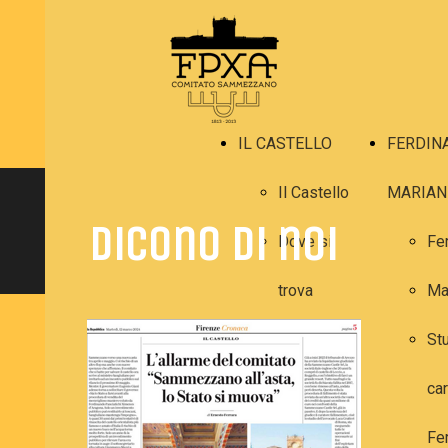
IL CASTELLO
FERDIN
Il Castello
MARIAN
Dicono di noi
Dove si
Fe
trova
Ma
La storia
Stu
Gli interni
car
Gli esterni
Fe