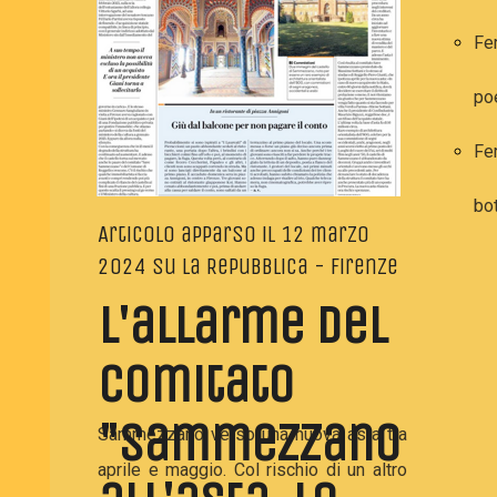
Il parco
Fe
Il
po
Sepolcreto
Fe
bo
Articolo apparso il 12 marzo
2024 su La Repubblica - Firenze
L'allarme del
comitato
"Sammezzano
Sammezzano verso una nuova asta tra
aprile e maggio.
Col rischio di un altro