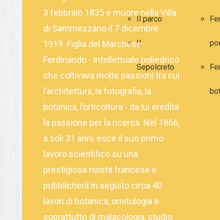
3 febbraio 1835 e muore nella Villa
Il parco
Fe
di Sammezzano il 7 dicembre
Il
po
1919. Figlia del Marchese
Ferdinando - intellettuale poliedrico
Sepolcreto
Fe
che coltivava molte passioni tra cui
l’architettura, la fotografia, la
bo
botanica, l’orticoltura - da lui eredita
la passione per la ricerca. Nel 1866,
a soli 31 anni, esce il suo primo
lavoro scientifico su una
prestigiosa rivista francese e
pubblicherà in seguito circa 40
lavori di botanica, ornitologia e
soprattutto di malacologia, studio