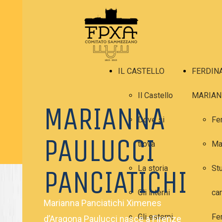
IL CASTELLO
FERDIN
Il Castello
MARIAN
MARIANNA
Dove si
Fe
PAULUCCI
trova
Ma
PANCIATICHI
La storia
Stu
Gli interni
car
Marianna Panciatichi Ximenes
Gli esterni
Fe
d’Aragona Paulucci nasce a Firenze