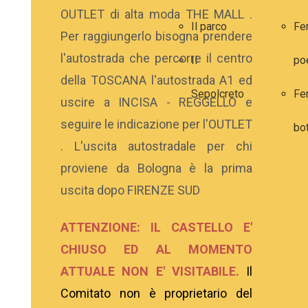
OUTLET di alta moda THE MALL .
Il parco
Fe
Per raggiungerlo bisogna prendere
l'autostrada che percorre il centro
Il
po
della TOSCANA l'autostrada A1 ed
Sepolcreto
Fe
uscire a INCISA - REGGELLO e
seguire le indicazione per l'OUTLET
bo
. L'uscita autostradale per chi
proviene da Bologna è la prima
uscita dopo FIRENZE SUD
ATTENZIONE: IL CASTELLO E'
CHIUSO ED AL MOMENTO
ATTUALE NON E' VISITABILE.
Il
Comitato non è proprietario del