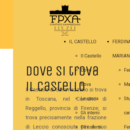
IL CASTELLO
FERDIN
Il Castello
MARIAN
Dove si trova
Dove si
Fe
il Castello
trova
Ma
Il Castello di Sammezzano si trova
in Toscana, nel Comune di
La storia
Stu
Reggello, provincia di Firenze; si
Gli interni
car
trova precisamente nella frazione
di Leccio conosciuta per il suo
Gli esterni
Fe