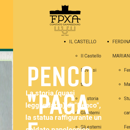
IL CASTELLO
FERDIN
Il Castello
MARIAN
PENCO
Dove si
Fe
trova
Ma
"PAGA
La storia (quasi
La storia
Stu
leggendaria) di "Penco",
Gli interni
car
la statua raffigurante un
Gli esterni
Fe
soldato napoleonico,