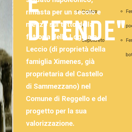
E
rimasta per un secolo e
Il parco
Fe
DIFENDE"
mezzo sul tetto della
Il
po
fattoria della Loggia a
Sepolcreto
Fe
Leccio (di proprietà della
bo
famiglia Ximenes, già
proprietaria del Castello
di Sammezzano) nel
Comune di Reggello e del
progetto per la sua
valorizzazione.