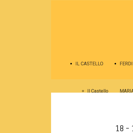
IL CASTELLO
FERD
Il Castello
MARI
Dove si
18 - 