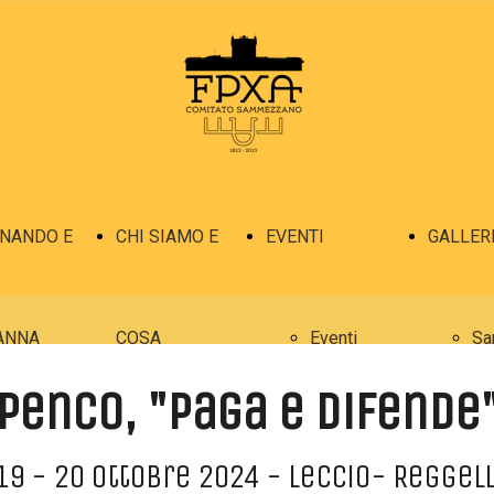
INANDO E
CHI SIAMO E
EVENTI
GALLER
ANNA
COSA
Eventi
Sa
penco, "paga e difende
Ferdinando
FACCIAMO
Eventi
Sa
19 - 20 ottobre 2024 - Leccio- Reggell