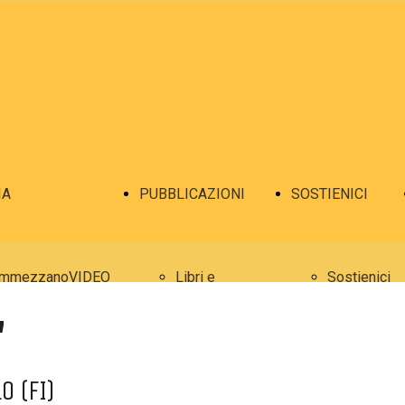
IA
PUBBLICAZIONI
SOSTIENICI
mmezzanoVIDEO
Libri e
Sostienici
"
mmezzanoFOTO
pubblicazioni
o (FI)