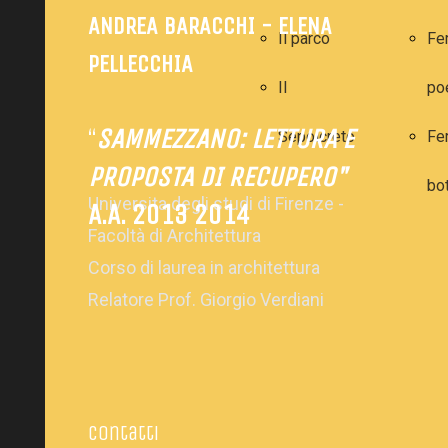
ANDREA BARACCHI - ELENA
Il parco
Fe
PELLECCHIA
Il
po
“
SAMMEZZANO: LETTURA E
Sepolcreto
Fe
PROPOSTA DI RECUPERO"
bo
Universita degli studi di Firenze -
A.A. 2013 2014
Facoltà di Architettura
Corso di laurea in architettura
Relatore Prof. Giorgio Verdiani
Contatti