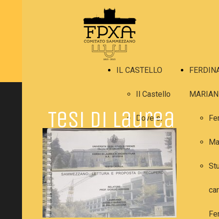
IL CASTELLO
FERDIN
Il Castello
MARIAN
Tesi di laurea
Dove si
Fe
trova
Ma
La storia
Stu
Gli interni
car
Gli esterni
Fe