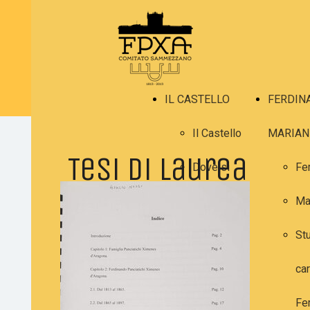
IL CASTELLO
FERDIN
Il Castello
MARIAN
Tesi di laurea
Dove si
Fe
trova
Ma
La storia
Stu
Gli interni
car
Gli esterni
Fe