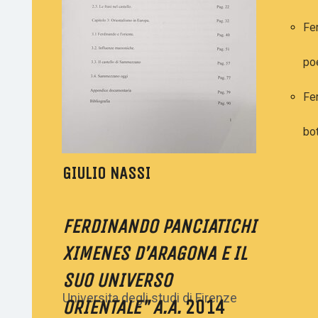
Il parco
Fe
Il
po
Sepolcreto
Fe
bo
GIULIO NASSI
FERDINANDO PANCIATICHI
XIMENES D’ARAGONA E IL
SUO UNIVERSO
Universita degli studi di Firenze
ORIENTALE" A.A.
2014